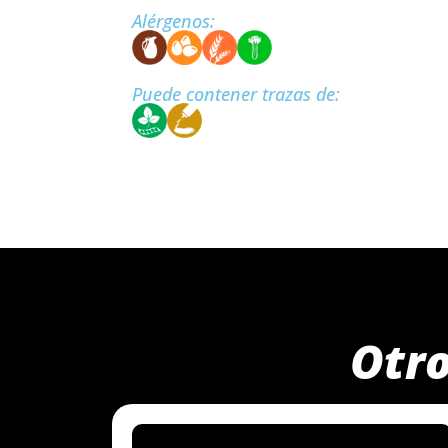
Alérgenos:
Puede contener trazas de:
Otro