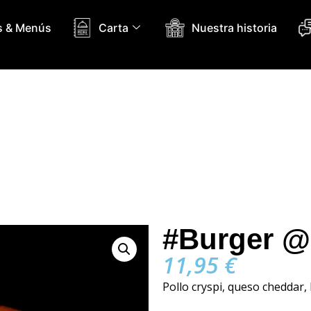
 & Menús
Carta
Nuestra historia
#Burger @
11,95
€
Pollo cryspi, queso cheddar,