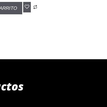
CARRITO
uctos