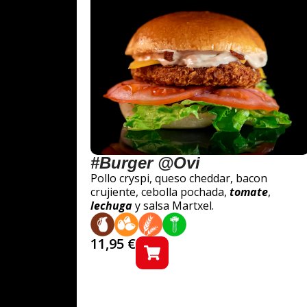
#Burger @Ovi
Pollo cryspi, queso cheddar, bacon
crujiente, cebolla pochada,
tomate
,
lechuga
y salsa Martxel.
11,95
€