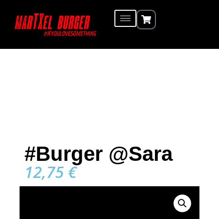
#Burger @Sara
12,75
€