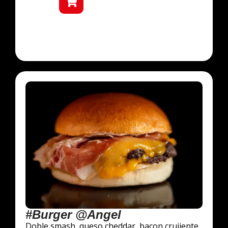
#Burger @Angel
Doble smash, queso cheddar, bacon crujiente,