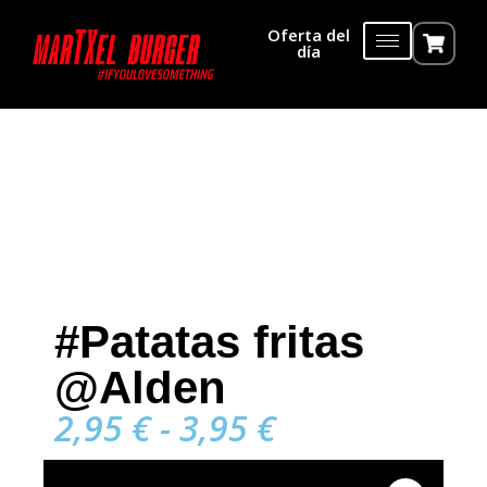
Oferta del
día
#Patatas fritas
@Alden
2,95
€
-
3,95
€