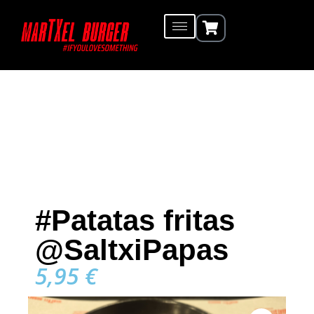
#Patatas fritas
@SaltxiPapas
5,95
€