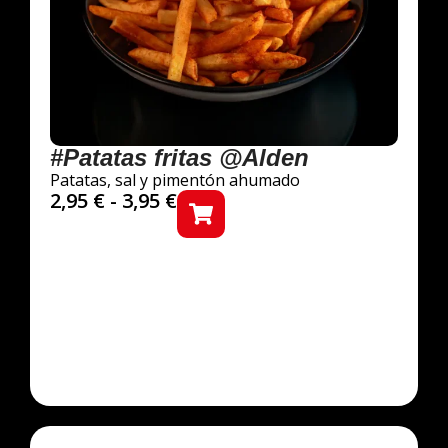
#Patatas fritas @Alden
Patatas, sal y pimentón ahumado
2,95
€
-
3,95
€